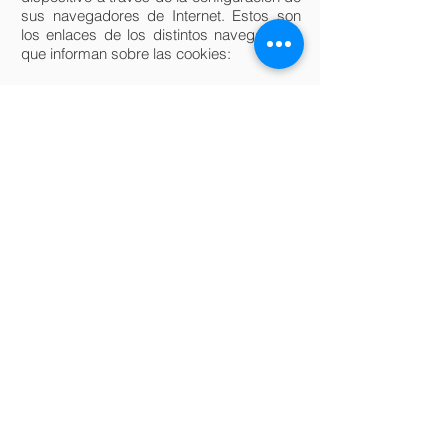
sus navegadores de Internet. Estos son
los enlaces de los distintos navegadores
que informan sobre las cookies:
Firefox:
http://support.mozilla.org/es/products/firef
ox/cookies
Chrome:
http://support.google.com/chrome/bin/ans
wer.py?hl=es&answer=95647
Explorer:
http://windows.microsoft.com/es-
es/windows7/how-to-manage-cookies-in-
internet-explorer-9
Para más información sobre la
desactivación de cookies visita
www.aboutcookies.org
Le recomendamos revisar esta política
cada vez que acceda a nuestro sitio web
con el objetivo de estar adecuadamente
informado sobre posibles cambios en la
misma.